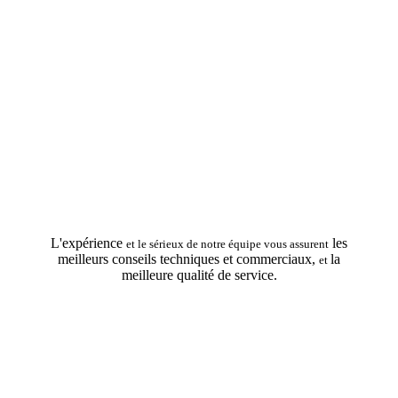
-------
Rue de la piscine (à côté du camping)
15 min Clermont-Fd NORD
63140 CHATEL-GUYON
-------
Tel : 04.73.86.01.43 /
Fax : 04.73.86.18.46
-------
Ouvert du Mardi au Samedi
De 8h30 à 12h00
et de 14h00 à 18h30
L'expérience
les
et le sérieux de notre équipe vous assurent
meilleurs conseils techniques et commerciaux
,
la
et
meilleure qualité de service.